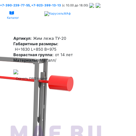
+7-390-239-77-55
,
+7-923-399-13-13
(c 10.00 до 18.00)
Каталог
Артикул:
Жим лежа ТУ-20
Габаритные размеры:
H=1630 L=850 В=975
Возрастная группа:
от 14 лет
Материалы:
Металл/
Скачать DWG проект