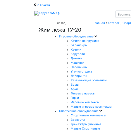
г.Абакан
назад
Главная
/
Каталог
/
Спор
Жим лежа ТУ-20
Игровое оборудование
Качели на пружине
Балансиры
Качели
Карусели
Домики
Машинки
Песочницы
Уголки отдыха
Лабиринты
Развивающие элементы
Бумы
Арки
Теневые навесы
Горки
Игровые комлексы
Малые игровые комплексы
Спортивное оборудование
Спортивные комплексы
Воркауты
Тренажеры уличные
Малые Спортивные