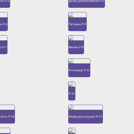
нь Р-1
Доска для рисования Р-2
а Р-4
Петушок Р-5
ы Р-7
Мишка Р-8
Ростомер Р-11
Р-14
атель Р-16
Шкаф для игрушек Р-17