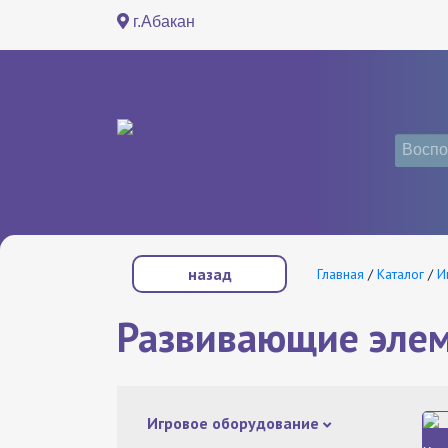
г.Абакан
назад
Главная
/
Каталог
/
И
Развивающие эле
Игровое оборудование