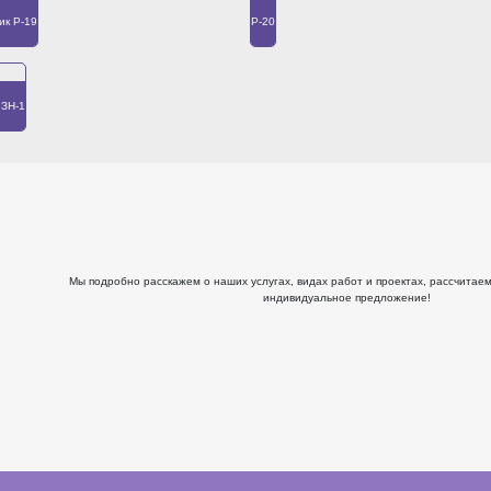
ик Р-19
Р-20
 ЗН-1
Мы подробно расскажем о наших услугах, видах работ и проектах, рассчитае
индивидуальное предложение!