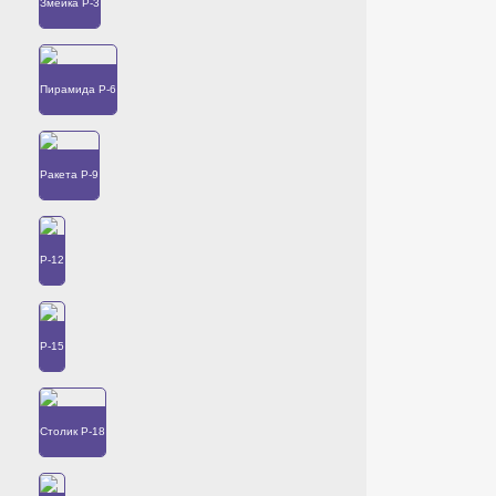
Змейка Р-3
Пирамида Р-6
Ракета Р-9
Р-12
Р-15
Столик Р-18