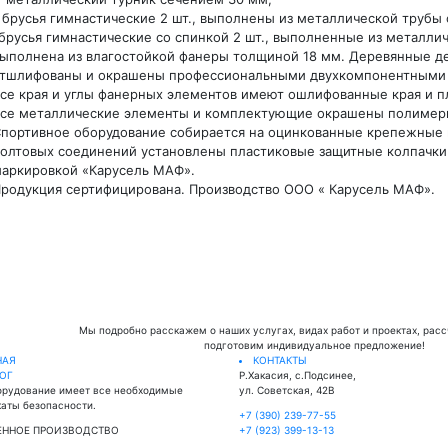
 брусья гимнастические 2 шт., выполнены из металлической трубы
брусья гимнастические со спинкой 2 шт., выполненные из металли
ыполнена из влагостойкой фанеры толщиной 18 мм. Деревянные д
тшлифованы и окрашены профессиональными двухкомпонентными кр
се края и углы фанерных элементов имеют ошлифованные края и п
се металлические элементы и комплектующие окрашены полиме
портивное оборудование собирается на оцинкованные крепежные 
олтовых соединений установлены пластиковые защитные колпачки
аркировкой «Карусель МАФ».
родукция сертифицирована. Производство ООО « Карусель МАФ».
Мы подробно расскажем о наших услугах, видах работ и проектах, рас
подготовим индивидуальное предложение!
НАЯ
КОНТАКТЫ
ЛОГ
Р.Хакасия, с.Подсинее,
орудование имеет все необходимые
ул. Советская, 42В
аты безопасности.
+7 (390) 239-77-55
ЕННОЕ ПРОИЗВОДСТВО
+7 (923) 399-13-13