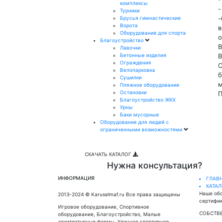
комплексы
-
Турники
-
Брусья гимнастические
Ворота
в
Оборудование для спорта
о
Благоустройство
В
Лавочки
Бетонные изделия
В
Ограждения
С
Велопарковка
б
Сушилки
м
Пляжное оборудование
Остановки
П
Благоустройство ЖКХ
Урны
Баки мусорные
Оборудование для людей с
ограниченными возможностями
СКАЧАТЬ КАТАЛОГ
Нужна консультация?
ИНФОРМАЦИЯ
ГЛАВ
КАТА
Наше об
2013-2024 © Karuselmaf.ru Все права защищены
сертифик
Игровое оборудование, Спортивное
СОБСТВ
оборудование, Благоустройство, Малые
архитектурные формы, Уличное спортивное