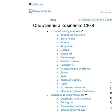
г.Абакан
назад
Главная
/
Каталог
/
Спор
Спортивный комплекс СК-8
Игровое оборудование
Качели на пружине
Балансиры
Качели
Карусели
Домики
Машинки
Песочницы
Уголки отдыха
Лабиринты
Развивающие элементы
Бумы
Арки
Теневые навесы
Т
Горки
Игровые комлексы
С
Малые игровые комплексы
п
Спортивное оборудование
м
Спортивные комплексы
С
Воркауты
Тренажеры уличные
-
Малые Спортивные
-