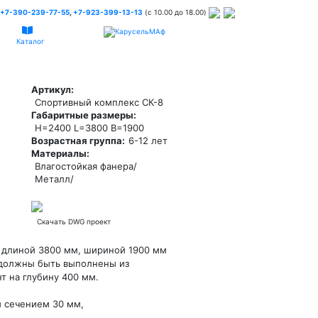
+7-390-239-77-55
,
+7-923-399-13-13
(c 10.00 до 18.00)
Каталог
Артикул:
Спортивный комплекс СК-8
Габаритные размеры:
H=2400 L=3800 B=1900
Возрастная группа:
6-12 лет
Материалы:
Влагостойкая фанера/
Металл/
Скачать DWG проект
 длиной 3800 мм, шириной 1900 мм
а должны быть выполнены из
т на глубину 400 мм.
 сечением 30 мм,