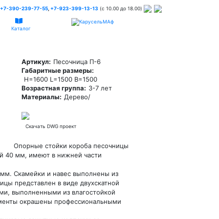
+7-390-239-77-55
,
+7-923-399-13-13
(c 10.00 до 18.00)
Каталог
Артикул:
Песочница П-6
Габаритные размеры:
H=1600 L=1500 B=1500
Возрастная группа:
3-7 лет
Материалы:
Дерево/
Скачать DWG проект
мм. Опорные стойки короба песочницы
й 40 мм, имеют в нижней части
. Скамейки и навес выполнены из
ицы представлен в виде двухскатной
ми, выполненными из влагостойкой
ементы окрашены профессиональными