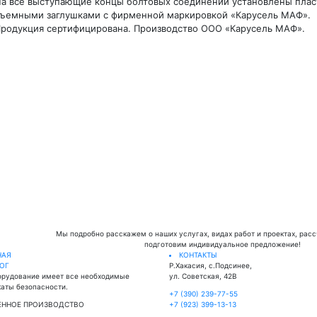
а все выступающие концы болтовых соединений установлены плас
ъемными заглушками с фирменной маркировкой «Карусель МАФ».
родукция сертифицирована. Производство ООО «Карусель МАФ».
Мы подробно расскажем о наших услугах, видах работ и проектах, рас
подготовим индивидуальное предложение!
НАЯ
КОНТАКТЫ
ЛОГ
Р.Хакасия, с.Подсинее,
орудование имеет все необходимые
ул. Советская, 42В
аты безопасности.
+7 (390) 239-77-55
ЕННОЕ ПРОИЗВОДСТВО
+7 (923) 399-13-13