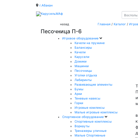
г.Абакан
назад
Главная
/
Каталог
/
Игро
Песочница П-6
Игровое оборудование
Качели на пружине
Балансиры
Качели
Карусели
Домики
Машинки
Песочницы
Уголки отдыха
Лабиринты
Развивающие элементы
Т
Бумы
П
Арки
и
Теневые навесы
Горки
м
Игровые комлексы
К
Малые игровые комплексы
в
Спортивное оборудование
к
Спортивные комплексы
Воркауты
ф
Тренажеры уличные
д
Малые Спортивные