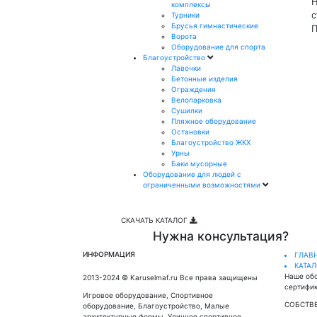
Н
комплексы
с
Турники
Брусья гимнастические
П
Ворота
Оборудование для спорта
Благоустройство
Лавочки
Бетонные изделия
Ограждения
Велопарковка
Сушилки
Пляжное оборудование
Остановки
Благоустройство ЖКХ
Урны
Баки мусорные
Оборудование для людей с
ограниченными возможностями
СКАЧАТЬ КАТАЛОГ
Нужна консультация?
ИНФОРМАЦИЯ
ГЛАВ
КАТА
Наше об
2013-2024 © Karuselmaf.ru Все права защищены
сертифик
Игровое оборудование, Спортивное
СОБСТВ
оборудование, Благоустройство, Малые
архитектурные формы, Уличное спортивное