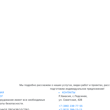
Мы подробно расскажем о наших услугах, видах работ и проектах, рас
подготовим индивидуальное предложение!
НАЯ
КОНТАКТЫ
ЛОГ
Р.Хакасия, с.Подсинее,
орудование имеет все необходимые
ул. Советская, 42В
аты безопасности.
+7 (390) 239-77-55
ЕННОЕ ПРОИЗВОДСТВО
+7 (923) 399-13-13