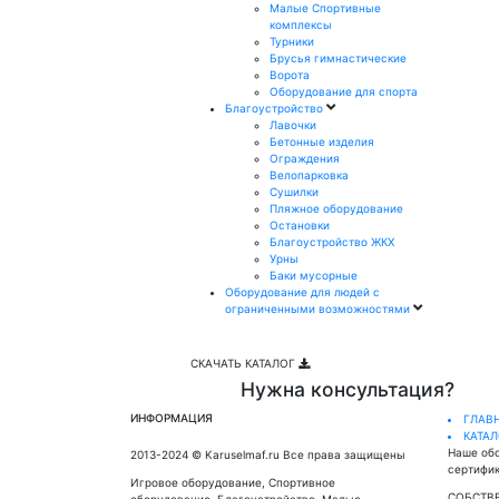
Малые Спортивные
комплексы
Турники
Брусья гимнастические
Ворота
Оборудование для спорта
Благоустройство
Лавочки
Бетонные изделия
Ограждения
Велопарковка
Сушилки
Пляжное оборудование
Остановки
Благоустройство ЖКХ
Урны
Баки мусорные
Оборудование для людей с
ограниченными возможностями
СКАЧАТЬ КАТАЛОГ
Нужна консультация?
ИНФОРМАЦИЯ
ГЛАВ
КАТА
Наше об
2013-2024 © Karuselmaf.ru Все права защищены
сертифик
Игровое оборудование, Спортивное
СОБСТВ