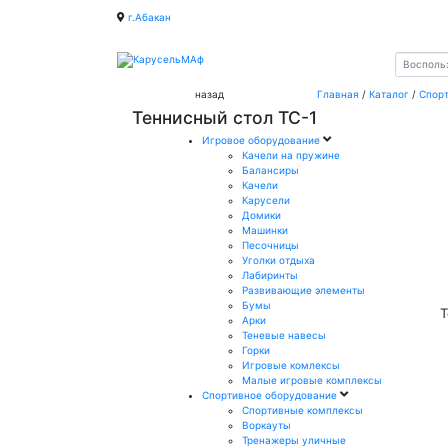
г.Абакан
назад
Главная
/
Каталог
/
Спор
Теннисный стол ТС-1
Игровое оборудование
Качели на пружине
Балансиры
Качели
Карусели
Домики
Машинки
Песочницы
Уголки отдыха
Лабиринты
Развивающие элементы
Бумы
Т
Арки
Теневые навесы
Горки
Игровые комлексы
Малые игровые комплексы
Спортивное оборудование
Спортивные комплексы
Воркауты
Тренажеры уличные