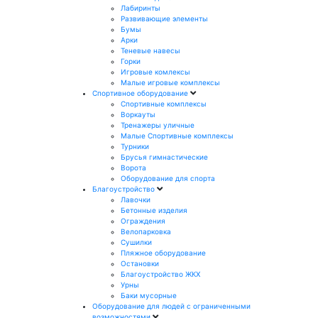
Лабиринты
Развивающие элементы
Бумы
Арки
Теневые навесы
Горки
Игровые комлексы
Малые игровые комплексы
Спортивное оборудование
Спортивные комплексы
Воркауты
Тренажеры уличные
Малые Спортивные комплексы
Турники
Брусья гимнастические
Ворота
Оборудование для спорта
Благоустройство
Лавочки
Бетонные изделия
Ограждения
Велопарковка
Сушилки
Пляжное оборудование
Остановки
Благоустройство ЖКХ
Урны
Баки мусорные
Оборудование для людей с ограниченными
возможностями