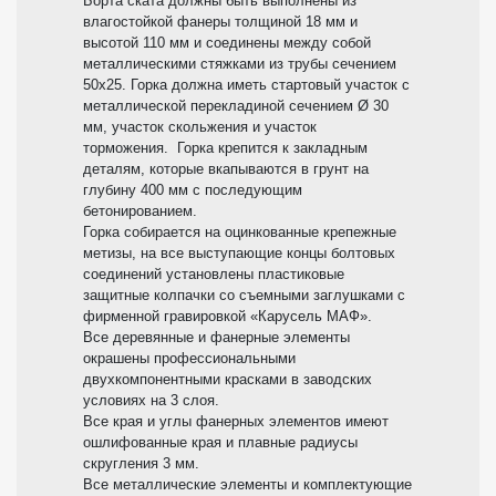
Борта ската должны быть выполнены из
влагостойкой фанеры толщиной 18 мм и
высотой 110 мм и соединены между собой
металлическими стяжками из трубы сечением
50х25. Горка должна иметь стартовый участок с
металлической перекладиной сечением Ø 30
мм, участок скольжения и участок
торможения. Горка крепится к закладным
деталям, которые вкапываются в грунт на
глубину 400 мм с последующим
бетонированием.
Горка собирается на оцинкованные крепежные
метизы, на все выступающие концы болтовых
соединений установлены пластиковые
защитные колпачки со съемными заглушками с
фирменной гравировкой «Карусель МАФ».
Все деревянные и фанерные элементы
окрашены профессиональными
двухкомпонентными красками в заводских
условиях на 3 слоя.
Все края и углы фанерных элементов имеют
ошлифованные края и плавные радиусы
скругления 3 мм.
Все металлические элементы и комплектующие