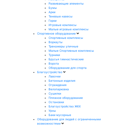
Развивающие элементы
Бумы
Арки
Теневые навесы
Горки
Игровые комлексы
Малые игровые комплексы
Спортивное оборудование
Спортивные комплексы
Воркауты
Тренажеры уличные
Малые Спортивные комплексы
Турники
Брусья гимнастические
Ворота
Оборудование для спорта
Благоустройство
Лавочки
Бетонные изделия
Ограждения
Велопарковка
Сушилки
Пляжное оборудование
Остановки
Благоустройство ЖКХ
Урны
Баки мусорные
Оборудование для людей с ограниченными
возможностями