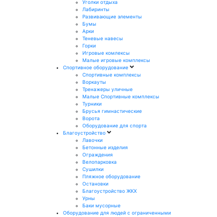
Уголки отдыха
Лабиринты
Развивающие элементы
Бумы
Арки
Теневые навесы
Горки
Игровые комлексы
Малые игровые комплексы
Спортивное оборудование
Спортивные комплексы
Воркауты
Тренажеры уличные
Малые Спортивные комплексы
Турники
Брусья гимнастические
Ворота
Оборудование для спорта
Благоустройство
Лавочки
Бетонные изделия
Ограждения
Велопарковка
Сушилки
Пляжное оборудование
Остановки
Благоустройство ЖКХ
Урны
Баки мусорные
Оборудование для людей с ограниченными